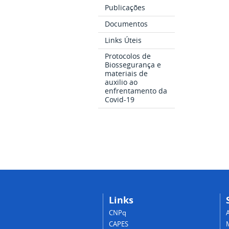
Publicações
Documentos
Links Úteis
Protocolos de
Biossegurança e
materiais de
auxilio ao
enfrentamento da
Covid-19
Links
CNPq
CAPES