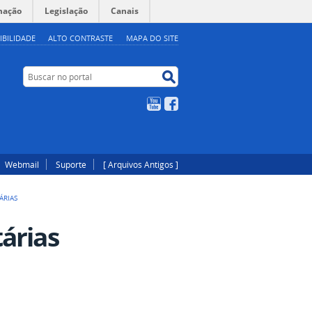
mação
Legislação
Canais
IBILIDADE
ALTO CONTRASTE
MAPA DO SITE
Buscar no portal
Buscar no portal
YouTube
Facebook
Webmail
Suporte
[ Arquivos Antigos ]
ÁRIAS
árias