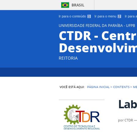
BRASIL
Ir para o conteúdo
1
Ir para o menu
2
Ir para
UNIVERSIDADE FEDERAL DA PARAÍBA - UFPB
CTDR - Centr
Desenvolvim
REITORIA
VOCÊ ESTÁ AQUI:
PÁGINA INICIAL
>
CONTENTS
>
M
Lab
por
CTDR