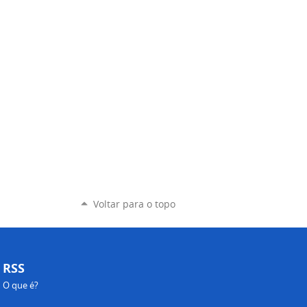
Voltar para o topo
RSS
O que é?