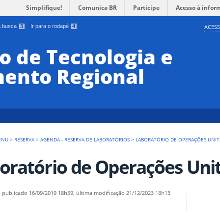
Simplifique!
Comunica BR
Participe
Acesso à infor
 a busca
3
Ir para o rodapé
4
ACESS
o de Tecnologia e
ento Regional
ENU
>
RESERVA
>
AGENDA - RESERVA DE LABORATÓRIOS
>
LABORATÓRIO DE OPERAÇÕES UNIT
oratório de Operações Unit
—
publicado
16/09/2019 18h59,
última modificação
21/12/2023 18h13