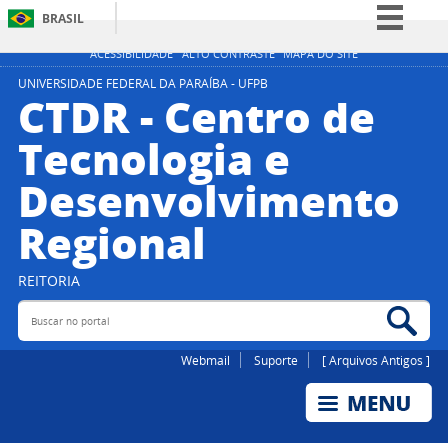
BRASIL
Simplifique!
ACESSIBILIDADE
ALTO CONTRASTE
MAPA DO SITE
Comunica BR
UNIVERSIDADE FEDERAL DA PARAÍBA - UFPB
CTDR - Centro de
Participe
Tecnologia e
Acesso à informação
Desenvolvimento
Legislação
Canais
Regional
REITORIA
Buscar no portal
Bus
Webmail
Suporte
[ Arquivos Antigos ]