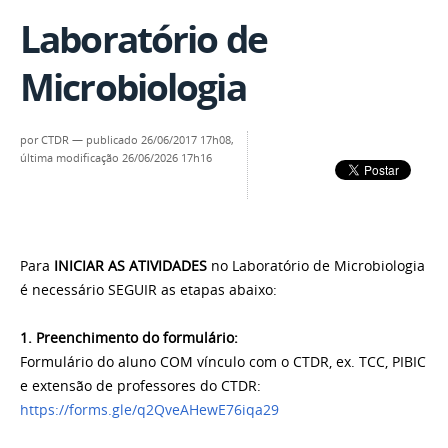
Laboratório de
Microbiologia
por
CTDR
—
publicado
26/06/2017 17h08,
última modificação
26/06/2026 17h16
Para
INICIAR AS ATIVIDADES
no Laboratório de Microbiologia
é necessário SEGUIR as etapas abaixo:
1. Preenchimento do formulário:
Formulário do aluno COM vínculo com o CTDR, ex. TCC, PIBIC
e extensão de professores do CTDR:
https://forms.gle/q2QveAHewE76iqa29