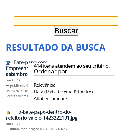
RESULTADO DA BUSCA
Bate-papo com
414
itens atendem ao seu critério.
Empreendedores - 15 de
Ordenar por
setembro
por
CTDR
Relevância
—
publicado
05/09/2016
—
última modificação
05/09/2016 16h29
Data (mais Recente Primeiro)
Localizado em
Contents
/
Notícias
Alfabeticamente
o-bate-papo-dentro-do-
refeitorio-vale-o-1423222191.jpg
por
CTDR
—
última modificação
05/09/2016 16h26