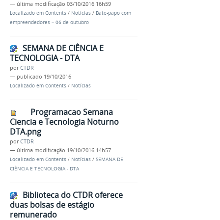
—
última modificação
03/10/2016 16h59
Localizado em
Contents
/
Notícias
/
Bate-papo com
empreendedores – 06 de outubro
SEMANA DE CIÊNCIA E
TECNOLOGIA - DTA
por
CTDR
—
publicado
19/10/2016
Localizado em
Contents
/
Notícias
Programacao Semana
Ciencia e Tecnologia Noturno
DTA.png
por
CTDR
—
última modificação
19/10/2016 14h57
Localizado em
Contents
/
Notícias
/
SEMANA DE
CIÊNCIA E TECNOLOGIA - DTA
Biblioteca do CTDR oferece
duas bolsas de estágio
remunerado