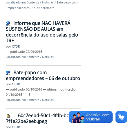
Localizado em
Contents
/
Notícias
/
Bate-papo com
Empreendedores - 15 de setembro
Informe que NÃO HAVERÁ
SUSPENSÃO DE AULAS em
decorrência do uso de salas pelo
TRE
por
CTDR
—
publicado
27/09/2016
Localizado em
Contents
/
Notícias
Bate-papo com
empreendedores – 06 de outubro
por
CTDR
—
publicado
03/10/2016
—
última modificação
04/10/2016 14h51
Localizado em
Contents
/
Notícias
60c7eebd-50c1-4fdb-bc48-
7f1e22be2eeb.jpeg
por
CTDR