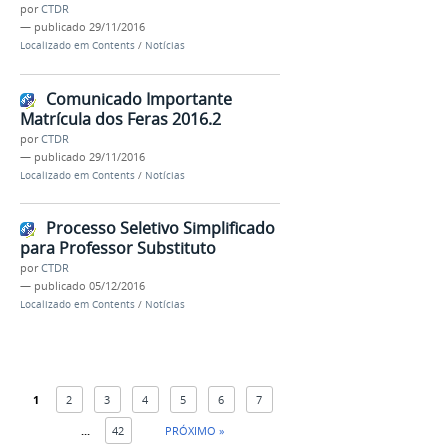
por
CTDR
—
publicado
29/11/2016
Localizado em
Contents
/
Notícias
Comunicado Importante
Matrícula dos Feras 2016.2
por
CTDR
—
publicado
29/11/2016
Localizado em
Contents
/
Notícias
Processo Seletivo Simplificado
para Professor Substituto
por
CTDR
—
publicado
05/12/2016
Localizado em
Contents
/
Notícias
1
2
3
4
5
6
7
...
42
PRÓXIMO »