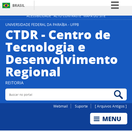
BRASIL
Simplifique!
ACESSIBILIDADE
ALTO CONTRASTE
MAPA DO SITE
Comunica BR
UNIVERSIDADE FEDERAL DA PARAÍBA - UFPB
CTDR - Centro de
Participe
Tecnologia e
Acesso à informação
Desenvolvimento
Legislação
Canais
Regional
REITORIA
Buscar no portal
Bus
Webmail
Suporte
[ Arquivos Antigos ]