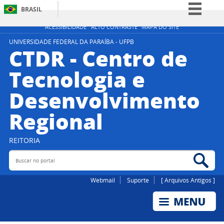
BRASIL
Simplifique!
ACESSIBILIDADE
ALTO CONTRASTE
MAPA DO SITE
Comunica BR
UNIVERSIDADE FEDERAL DA PARAÍBA - UFPB
CTDR - Centro de
Participe
Tecnologia e
Acesso à informação
Desenvolvimento
Legislação
Canais
Regional
REITORIA
Buscar no portal
Bus
Webmail
Suporte
[ Arquivos Antigos ]