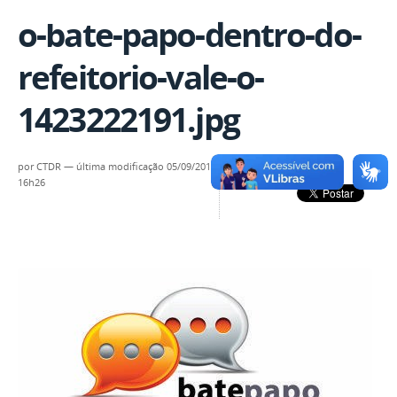
o-bate-papo-dentro-do-
refeitorio-vale-o-
1423222191.jpg
por
CTDR
—
última modificação
05/09/2016
16h26