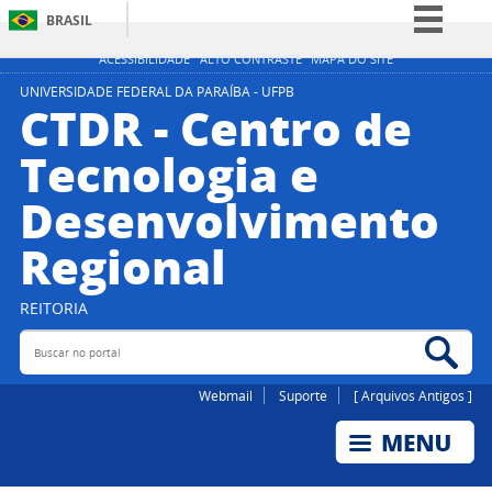
BRASIL
Simplifique!
ACESSIBILIDADE
ALTO CONTRASTE
MAPA DO SITE
Comunica BR
UNIVERSIDADE FEDERAL DA PARAÍBA - UFPB
CTDR - Centro de
Participe
Tecnologia e
Acesso à informação
Desenvolvimento
Legislação
Canais
Regional
REITORIA
Buscar no portal
Bus
Webmail
Suporte
[ Arquivos Antigos ]