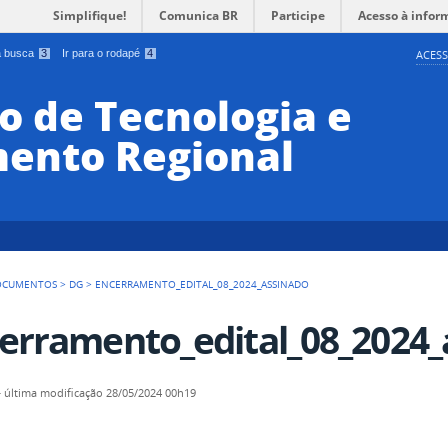
Simplifique!
Comunica BR
Participe
Acesso à infor
 a busca
3
Ir para o rodapé
4
ACESS
o de Tecnologia e
ento Regional
OCUMENTOS
>
DG
>
ENCERRAMENTO_EDITAL_08_2024_ASSINADO
erramento_edital_08_2024_
—
última modificação
28/05/2024 00h19