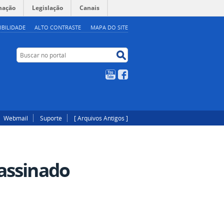
mação
Legislação
Canais
IBILIDADE
ALTO CONTRASTE
MAPA DO SITE
Buscar no portal
Buscar no portal
YouTube
Facebook
Webmail
Suporte
[ Arquivos Antigos ]
assinado