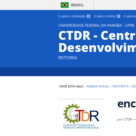
BRASIL
Ir para o conteúdo
1
Ir para o menu
2
Ir para
UNIVERSIDADE FEDERAL DA PARAÍBA - UFPB
CTDR - Centr
Desenvolvim
REITORIA
VOCÊ ESTÁ AQUI:
PÁGINA INICIAL
>
CONTENTS
>
D
enc
por
CTDR