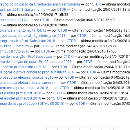
dagógico do curso de Graduação em Gastronomia
—
por
CTDR
— última modific
orários 2017.1 Gastronomia
—
por
CTDR
— última modificação 20/07/2017 18h
R
— última modificação 29/09/2017 16h33
stronomia 2017.2
—
por
CTDR
— última modificação 06/02/2018 16h02
R
— última modificação 19/03/2018 19h08
o-cancelamento_edital 04/18
—
por
CTDR
— última modificação 16/04/2018 18h
8_pesquisa_eleitoral_dtg_chefe_vice_2018
—
por
CTDR
— última modificação 16/
rogramático Prof. Substituto 2018
—
por
CTDR
— última modificação 24/04/201
8 - Prof. Substituto
—
por
CTDR
— última modificação 24/04/2018 17h38
of. Substituto 2018
—
por
CTDR
— última modificação 24/04/2018 17h38
to de Inscrição - Prof Substituto
—
por
CTDR
— última modificação 24/04/2018
to de isenção de taxa - Prof Substituto 2018
—
por
CTDR
— última modificação
lendário prof substituto 2018
—
por
CTDR
— última modificação 25/04/2018 17h
de horário prova concurso prof. substituto 2018
—
por
CTDR
— última modificaç
 pesquisa eleitoral coordenação
—
por
CTDR
— última modificação 04/05/2018
 pesquisa eleitoral departamento
—
por
CTDR
— última modificação 04/05/20
rteio tema prova didatica 2018
—
por
CTDR
— última modificação 04/05/2018 12
ef e indef prof subst 2018
—
por
CTDR
— última modificação 04/05/2018 12h34
ef e indef prof subst 2018
—
por
CTDR
— última modificação 04/05/2018 12h35
niao do pss prof subst (EDITAL 38-2018)
—
por
CTDR
— última modificação 07/