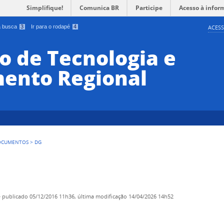
Simplifique!
Comunica BR
Participe
Acesso à infor
 a busca
3
Ir para o rodapé
4
ACESS
o de Tecnologia e
ento Regional
OCUMENTOS
>
DG
—
publicado
05/12/2016 11h36,
última modificação
14/04/2026 14h52