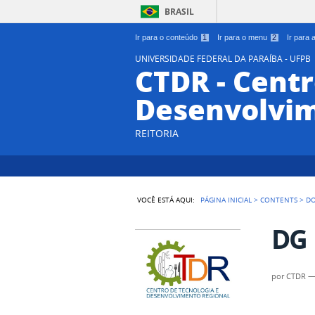
BRASIL
Ir para o conteúdo
1
Ir para o menu
2
Ir para
UNIVERSIDADE FEDERAL DA PARAÍBA - UFPB
CTDR - Centr
Desenvolvim
REITORIA
VOCÊ ESTÁ AQUI:
PÁGINA INICIAL
>
CONTENTS
>
D
DG
por
CTDR