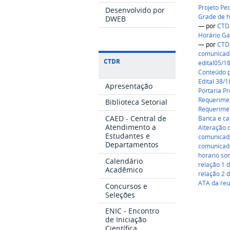
Projeto Pe
Desenvolvido por
Grade de h
DWEB
—
por
CTD
Horário Ga
—
por
CTD
comunicad
CTDR
edital05/1
Conteúdo p
Edital 38/1
Apresentação
Portaria Pr
Requerimen
Biblioteca Setorial
Requerimen
CAED - Central de
Banca e ca
Atendimento a
Alteração 
Estudantes e
comunicado
Departamentos
comunicado
horario so
Calendário
relação 1 d
Acadêmico
relação 2 d
ATA da reu
Concursos e
Seleções
ENIC - Encontro
de Iniciação
Científica