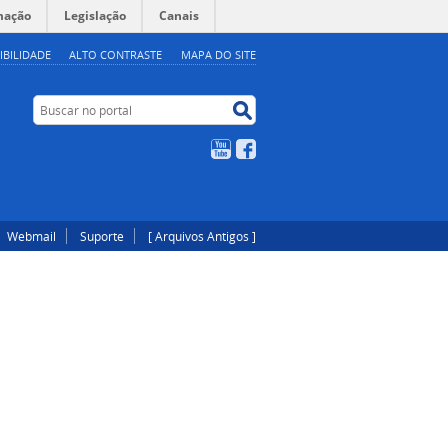
mação
Legislação
Canais
IBILIDADE
ALTO CONTRASTE
MAPA DO SITE
Buscar no portal
Buscar no portal
YouTube
Facebook
Webmail
Suporte
[ Arquivos Antigos ]