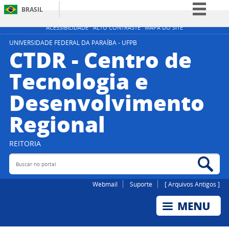
BRASIL
Simplifique!
ACESSIBILIDADE
ALTO CONTRASTE
MAPA DO SITE
Comunica BR
UNIVERSIDADE FEDERAL DA PARAÍBA - UFPB
CTDR - Centro de
Participe
Tecnologia e
Acesso à informação
Desenvolvimento
Legislação
Canais
Regional
REITORIA
Buscar no portal
Bus
Webmail
Suporte
[ Arquivos Antigos ]