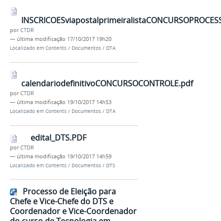
INSCRICOESviapostalprimeiralistaCONCURSOPROCES
por
CTDR
—
última modificação
17/10/2017 19h20
Localizado em
Contents
/
Documentos
/
DTA
calendariodefinitivoCONCURSOCONTROLE.pdf
por
CTDR
—
última modificação
19/10/2017 14h53
Localizado em
Contents
/
Documentos
/
DTA
edital_DTS.PDF
por
CTDR
—
última modificação
19/10/2017 14h59
Localizado em
Contents
/
Documentos
/
DTS
Processo de Eleição para
Chefe e Vice-Chefe do DTS e
Coordenador e Vice-Coordenador