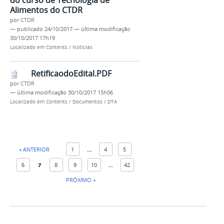
Alimentos do CTDR
por
CTDR
—
publicado
24/10/2017
—
última modificação
30/10/2017 17h19
Localizado em
Contents
/
Notícias
RetificaodoEdital.PDF
por
CTDR
—
última modificação
30/10/2017 15h06
Localizado em
Contents
/
Documentos
/
DTA
« ANTERIOR
1
...
4
5
6
7
8
9
10
...
42
PRÓXIMO »