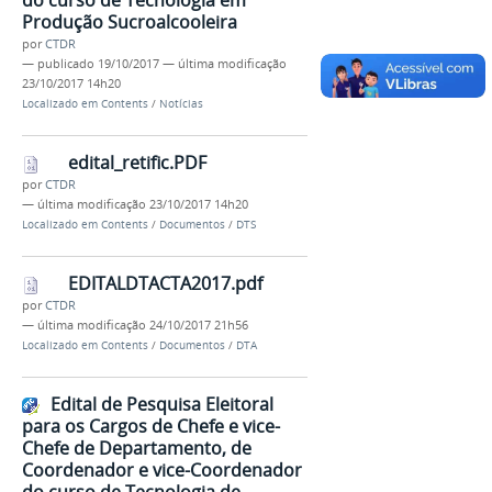
do curso de Tecnologia em
Produção Sucroalcooleira
por
CTDR
—
publicado
19/10/2017
—
última modificação
23/10/2017 14h20
Localizado em
Contents
/
Notícias
edital_retific.PDF
por
CTDR
—
última modificação
23/10/2017 14h20
Localizado em
Contents
/
Documentos
/
DTS
EDITALDTACTA2017.pdf
por
CTDR
—
última modificação
24/10/2017 21h56
Localizado em
Contents
/
Documentos
/
DTA
Edital de Pesquisa Eleitoral
para os Cargos de Chefe e vice-
Chefe de Departamento, de
Coordenador e vice-Coordenador
do curso de Tecnologia de