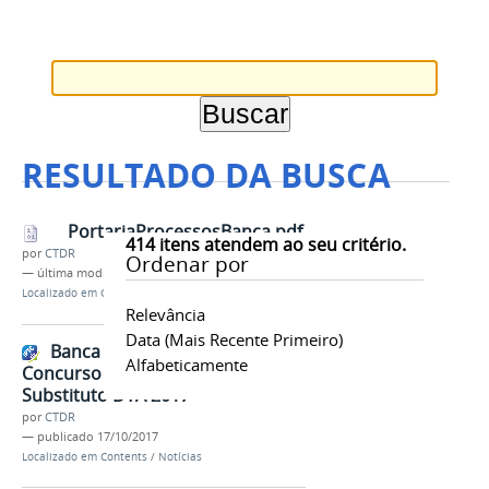
RESULTADO DA BUSCA
PortariaProcessosBanca.pdf
414
itens atendem ao seu critério.
por
CTDR
Ordenar por
—
última modificação
17/10/2017 19h15
Localizado em
Contents
/
Documentos
/
DTA
Relevância
Data (mais Recente Primeiro)
Banca examinadora do
Alfabeticamente
Concurso para Professor
Substituto DTA 2017
por
CTDR
—
publicado
17/10/2017
Localizado em
Contents
/
Notícias