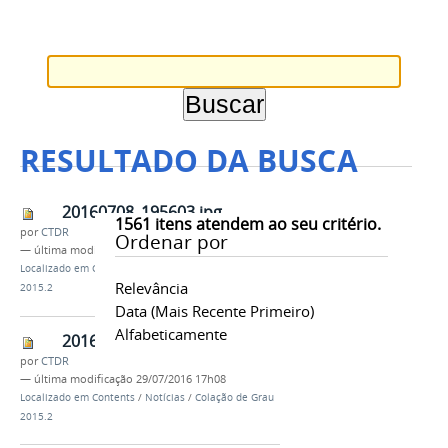
RESULTADO DA BUSCA
20160708_195603.jpg
1561
itens atendem ao seu critério.
por
CTDR
Ordenar por
—
última modificação
29/07/2016 17h08
Localizado em
Contents
/
Notícias
/
Colação de Grau
Relevância
2015.2
Data (mais Recente Primeiro)
Alfabeticamente
20160708_203422.jpg
por
CTDR
—
última modificação
29/07/2016 17h08
Localizado em
Contents
/
Notícias
/
Colação de Grau
2015.2