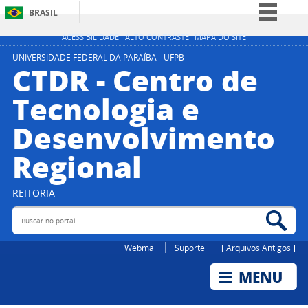
BRASIL
Simplifique!
ACESSIBILIDADE
ALTO CONTRASTE
MAPA DO SITE
Comunica BR
UNIVERSIDADE FEDERAL DA PARAÍBA - UFPB
CTDR - Centro de
Participe
Tecnologia e
Acesso à informação
Desenvolvimento
Legislação
Canais
Regional
REITORIA
Buscar no portal
Bus
Webmail
Suporte
[ Arquivos Antigos ]