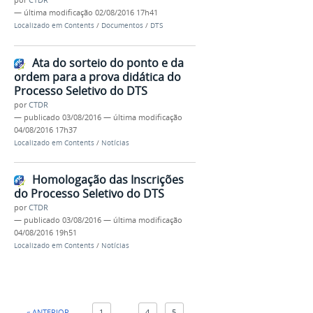
—
última modificação
02/08/2016 17h41
Localizado em
Contents
/
Documentos
/
DTS
Ata do sorteio do ponto e da
ordem para a prova didática do
Processo Seletivo do DTS
por
CTDR
—
publicado
03/08/2016
—
última modificação
04/08/2016 17h37
Localizado em
Contents
/
Notícias
Homologação das Inscrições
do Processo Seletivo do DTS
por
CTDR
—
publicado
03/08/2016
—
última modificação
04/08/2016 19h51
Localizado em
Contents
/
Notícias
« ANTERIOR
1
...
4
5