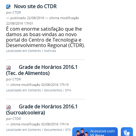
Novo site do CTDR
por
CTDR
—
publicado
22/08/2016
—
última modificação
22/08/2016 17h01
É com enorme satisfação que lhe
damos as boas-vindas ao novo
portal do Centro de Tecnologia e
Desenvolvimento Regional (CTDR).
Localizado em
Contents
/
Notícias
Grade de Horários 2016.1
(Tec. de Alimentos)
por
CTDR
—
última modificação
02/08/2016 17h15
Localizado em
Contents
/
Documentos
/
DTA
Grade de Horários 2016.1
(Sucroalcooleira)
por
CTDR
—
última modificação
02/08/2016 17h14
Localizado em
Contents
/
Documentos
/
DTS