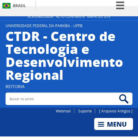
BRASIL
Simplifique!
ACESSIBILIDADE
ALTO CONTRASTE
MAPA DO SITE
Comunica BR
UNIVERSIDADE FEDERAL DA PARAÍBA - UFPB
CTDR - Centro de
Participe
Tecnologia e
Acesso à informação
Desenvolvimento
Legislação
Canais
Regional
REITORIA
Buscar no portal
Bus
Webmail
Suporte
[ Arquivos Antigos ]