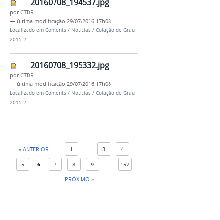
20160708_194537.jpg
por
CTDR
—
última modificação
29/07/2016 17h08
Localizado em
Contents
/
Notícias
/
Colação de Grau
2015.2
20160708_195332.jpg
por
CTDR
—
última modificação
29/07/2016 17h08
Localizado em
Contents
/
Notícias
/
Colação de Grau
2015.2
« ANTERIOR
1
...
3
4
5
6
7
8
9
...
157
PRÓXIMO »