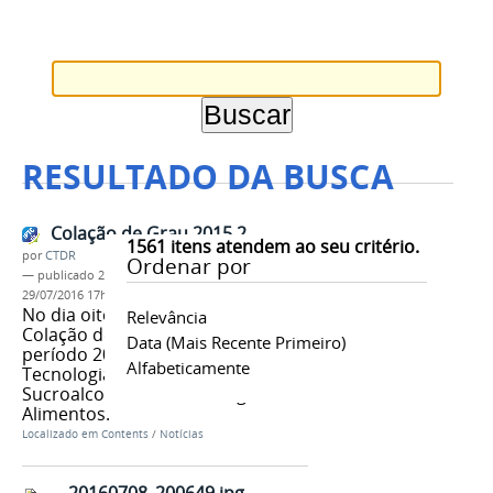
RESULTADO DA BUSCA
Colação de Grau 2015.2
1561
itens atendem ao seu critério.
por
CTDR
Ordenar por
—
publicado
29/07/2016
—
última modificação
29/07/2016 17h34
No dia oito de julho ocorreu a
Relevância
Colação de Grau, referente ao
Data (mais Recente Primeiro)
período 2015.2, dos Cursos de
Alfabeticamente
Tecnologia em Produção
Sucroalcooleira e Tecnologia de
Alimentos.
Localizado em
Contents
/
Notícias
20160708_200649.jpg