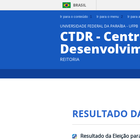
BRASIL
Ir para o conteúdo
1
Ir para o menu
2
Ir para
UNIVERSIDADE FEDERAL DA PARAÍBA - UFPB
CTDR - Centr
Desenvolvim
REITORIA
RESULTADO D
Resultado da Eleição p