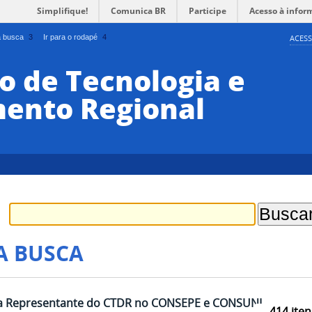
Simplifique!
Comunica BR
Participe
Acesso à infor
 a busca
3
Ir para o rodapé
4
ACESS
o de Tecnologia e
ento Regional
A BUSCA
ara Representante do CTDR no CONSEPE e CONSUNI
414
iten