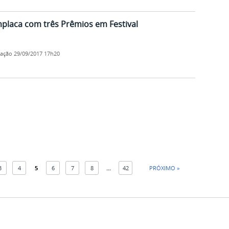
laca com três Prêmios em Festival
cação
29/09/2017 17h20
3
4
5
6
7
8
...
42
PRÓXIMO »