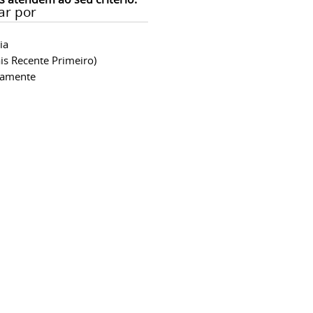
ar por
ia
is Recente Primeiro)
camente