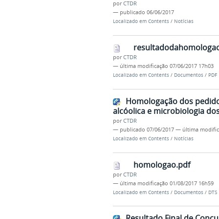
por
CTDR
—
publicado
06/06/2017
Localizado em
Contents
/
Notícias
resultadodahomologa
por
CTDR
—
última modificação
07/06/2017 17h03
Localizado em
Contents
/
Documentos
/
PDF
Homologação dos pedidos
alcóolica e microbiologia do
por
CTDR
—
publicado
07/06/2017
—
última modifi
Localizado em
Contents
/
Notícias
homologao.pdf
por
CTDR
—
última modificação
01/08/2017 16h59
Localizado em
Contents
/
Documentos
/
DTS
Resultado Final de Conc