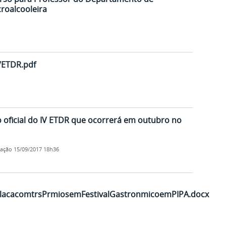
roalcooleira
ETDR.pdf
 oficial do IV ETDR que ocorrerá em outubro no
cação
15/09/2017 18h36
acacomtrsPrmiosemFestivalGastronmicoemPIPA.docx