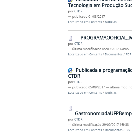
Tecnologia em Produção Suc
por
CTDR
—
publicado
01/08/2017
Localizado em
Contents
/
Notícias
PROGRAMAOOFICIAL_IV
por
CTDR
—
última modificação
05/09/2017 14h05
Localizado em
Contents
/
Documentos
/
PDF
Publicada a programação
CTDR
por
CTDR
—
publicado
05/09/2017
—
última modifi
Localizado em
Contents
/
Notícias
GastronomiadaUFPBempl
por
CTDR
—
última modificação
29/09/2017 16h33
Localizado em
Contents
/
Documentos
/
DG