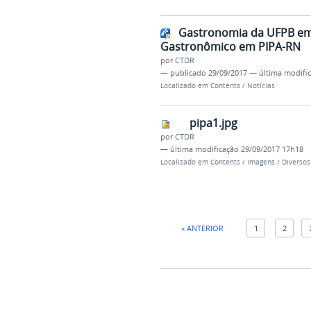
Gastronomia da UFPB emp
Gastronômico em PIPA-RN
por
CTDR
—
publicado
29/09/2017
—
última modifi
Localizado em
Contents
/
Notícias
pipa1.jpg
por
CTDR
—
última modificação
29/09/2017 17h18
Localizado em
Contents
/
Imagens
/
Diversos
« ANTERIOR
1
2