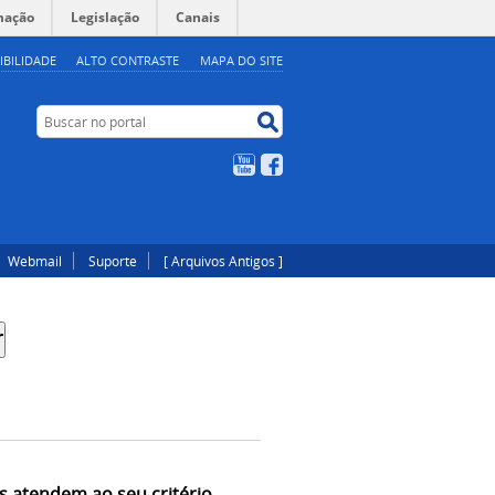
mação
Legislação
Canais
IBILIDADE
ALTO CONTRASTE
MAPA DO SITE
Buscar no portal
Buscar no portal
YouTube
Facebook
Webmail
Suporte
[ Arquivos Antigos ]
s atendem ao seu critério.