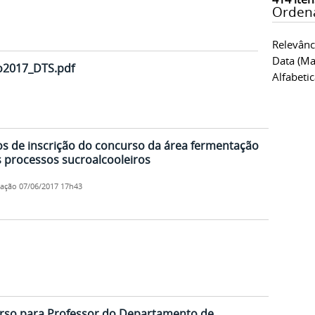
Orden
Relevânc
Data (ma
o2017_DTS.pdf
Alfabeti
 de inscrição do concurso da área fermentação
s processos sucroalcooleiros
cação
07/06/2017 17h43
urso para Professor do Departamento de