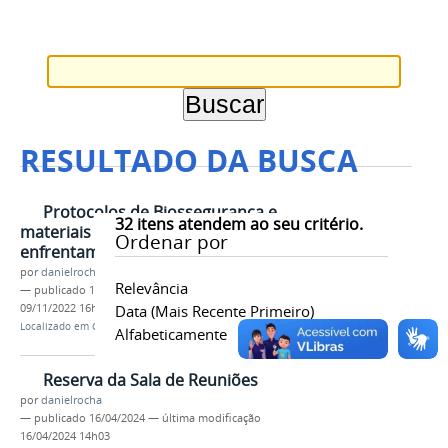
RESULTADO DA BUSCA
Protocolos de Biossegurança e
32
itens atendem ao seu critério.
materiais de auxilio ao
Ordenar por
enfrentamento da Covid-19
por
danielrocha
Relevância
—
publicado
10/06/2020
—
última modificação
09/11/2022 16h23
Data (mais Recente Primeiro)
Localizado em
Contents
/
Menu
/
Conteúdo
Alfabeticamente
Reserva da Sala de Reuniões
por
danielrocha
—
publicado
16/04/2024
—
última modificação
16/04/2024 14h03