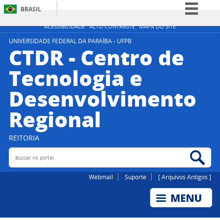
BRASIL
Simplifique!
ACESSIBILIDADE
ALTO CONTRASTE
MAPA DO SITE
Comunica BR
UNIVERSIDADE FEDERAL DA PARAÍBA - UFPB
CTDR - Centro de
Participe
Tecnologia e
Acesso à informação
Desenvolvimento
Legislação
Canais
Regional
REITORIA
Buscar no portal
Bus
Webmail
Suporte
[ Arquivos Antigos ]