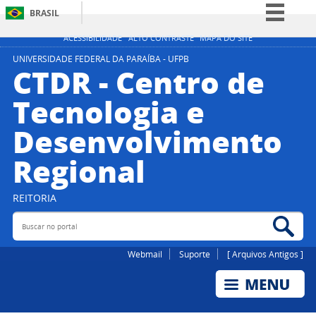
BRASIL
Simplifique!
ACESSIBILIDADE
ALTO CONTRASTE
MAPA DO SITE
Comunica BR
UNIVERSIDADE FEDERAL DA PARAÍBA - UFPB
CTDR - Centro de
Participe
Tecnologia e
Acesso à informação
Desenvolvimento
Legislação
Canais
Regional
REITORIA
Buscar no portal
Bus
Webmail
Suporte
[ Arquivos Antigos ]