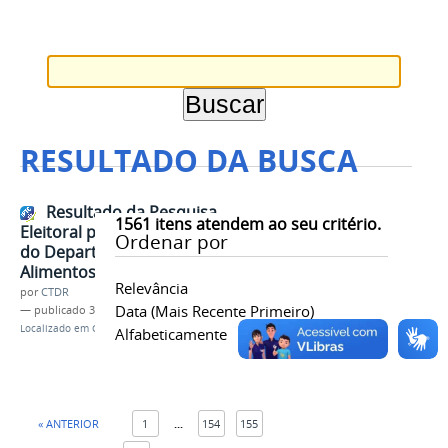
RESULTADO DA BUSCA
Resultado da Pesquisa
1561
itens atendem ao seu critério.
Eleitoral para os cargos de Chefia
Ordenar por
do Departamento de Tec. de
Alimentos
Relevância
por
CTDR
Data (mais Recente Primeiro)
—
publicado
30/03/2026
Localizado em
Contents
/
Notícias
Alfabeticamente
« ANTERIOR
1
...
154
155