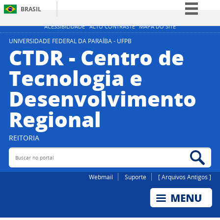
BRASIL
Simplifique!
ACESSIBILIDADE
ALTO CONTRASTE
MAPA DO SITE
Comunica BR
UNIVERSIDADE FEDERAL DA PARAÍBA - UFPB
CTDR - Centro de
Participe
Tecnologia e
Acesso à informação
Desenvolvimento
Legislação
Canais
Regional
REITORIA
Buscar no portal
Bus
Webmail
Suporte
[ Arquivos Antigos ]