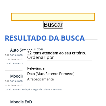
RESULTADO DA BUSCA
Auto Serviço UFPB
32
itens atendem ao seu critério.
por
danielrocha
Ordenar por
—
última modificação
27/06/2016 10h46
Localizado em
Rodapé
/
Segunda coluna
/
Serviços
Relevância
Data (mais Recente Primeiro)
Moodle Presencial
Alfabeticamente
por
danielrocha
—
última modificação
27/06/2016 10h47
Localizado em
Rodapé
/
Segunda coluna
/
Serviços
Moodle EAD