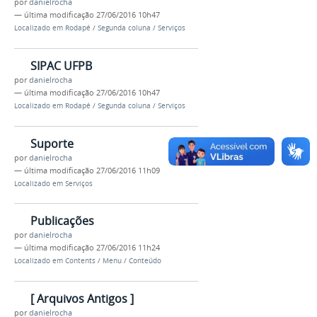
por
danielrocha
—
última modificação
27/06/2016 10h47
Localizado em
Rodapé
/
Segunda coluna
/
Serviços
SIPAC UFPB
por
danielrocha
—
última modificação
27/06/2016 10h47
Localizado em
Rodapé
/
Segunda coluna
/
Serviços
Suporte
por
danielrocha
—
última modificação
27/06/2016 11h09
Localizado em
Serviços
Publicações
por
danielrocha
—
última modificação
27/06/2016 11h24
Localizado em
Contents
/
Menu
/
Conteúdo
[ Arquivos Antigos ]
por
danielrocha