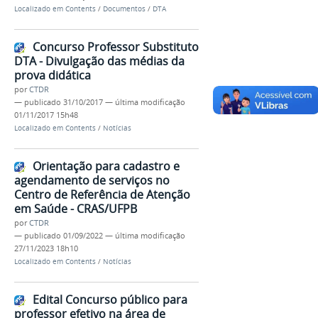
Localizado em
Contents
/
Documentos
/
DTA
Concurso Professor Substituto
DTA - Divulgação das médias da
prova didática
por
CTDR
—
publicado
31/10/2017
—
última modificação
01/11/2017 15h48
Localizado em
Contents
/
Notícias
Orientação para cadastro e
agendamento de serviços no
Centro de Referência de Atenção
em Saúde - CRAS/UFPB
por
CTDR
—
publicado
01/09/2022
—
última modificação
27/11/2023 18h10
Localizado em
Contents
/
Notícias
Edital Concurso público para
professor efetivo na área de