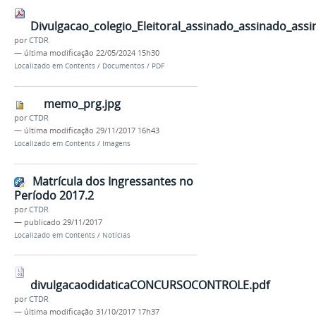
Divulgacao_colegio_Eleitoral_assinado_assinado_assi
por
CTDR
—
última modificação
22/05/2024 15h30
Localizado em
Contents
/
Documentos
/
PDF
memo_prg.jpg
por
CTDR
—
última modificação
29/11/2017 16h43
Localizado em
Contents
/
Imagens
Matrícula dos Ingressantes no
Período 2017.2
por
CTDR
—
publicado
29/11/2017
Localizado em
Contents
/
Notícias
divulgacaodidaticaCONCURSOCONTROLE.pdf
por
CTDR
—
última modificação
31/10/2017 17h37