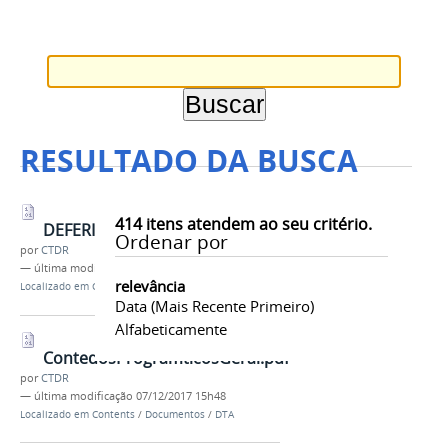
RESULTADO DA BUSCA
414
itens atendem ao seu critério.
DEFERIMENTODASINCRIES.PDF
Ordenar por
por
CTDR
—
última modificação
18/12/2018 17h46
relevância
Localizado em
Contents
/
Documentos
/
DTS
Data (mais Recente Primeiro)
Alfabeticamente
ContedosProgramticosGeral.pdf
por
CTDR
—
última modificação
07/12/2017 15h48
Localizado em
Contents
/
Documentos
/
DTA