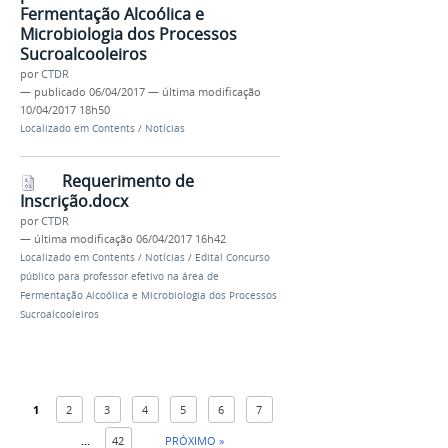
Fermentação Alcoólica e
Microbiologia dos Processos
Sucroalcooleiros
por
CTDR
—
publicado
06/04/2017
—
última modificação
10/04/2017 18h50
Localizado em
Contents
/
Notícias
Requerimento de
Inscrição.docx
por
CTDR
—
última modificação
06/04/2017 16h42
Localizado em
Contents
/
Notícias
/
Edital Concurso
público para professor efetivo na área de
Fermentação Alcoólica e Microbiologia dos Processos
Sucroalcooleiros
1
2
3
4
5
6
7
...
42
PRÓXIMO »