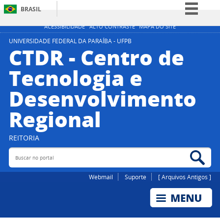
BRASIL
Simplifique!
ACESSIBILIDADE
ALTO CONTRASTE
MAPA DO SITE
Comunica BR
UNIVERSIDADE FEDERAL DA PARAÍBA - UFPB
CTDR - Centro de
Participe
Tecnologia e
Acesso à informação
Desenvolvimento
Legislação
Canais
Regional
REITORIA
Buscar no portal
Bus
Webmail
Suporte
[ Arquivos Antigos ]