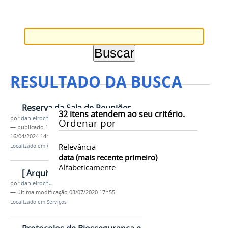
RESULTADO DA BUSCA
Reserva da Sala de Reuniões
32
itens atendem ao seu critério.
por
danielrocha
Ordenar por
—
publicado
16/04/2024
—
última modificação
16/04/2024 14h03
Relevância
Localizado em
Contents
/
Menu
/
Reserva
data (mais recente primeiro)
Alfabeticamente
[ Arquivos Antigos ]
por
danielrocha
—
última modificação
03/07/2020 17h55
Localizado em
Serviços