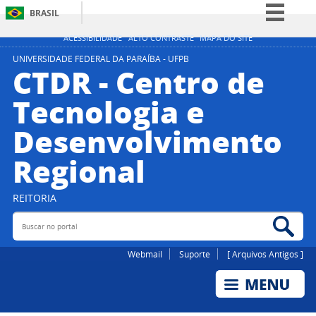
BRASIL
Simplifique!
ACESSIBILIDADE
ALTO CONTRASTE
MAPA DO SITE
Comunica BR
UNIVERSIDADE FEDERAL DA PARAÍBA - UFPB
CTDR - Centro de
Participe
Tecnologia e
Acesso à informação
Desenvolvimento
Legislação
Canais
Regional
REITORIA
Buscar no portal
Bus
Webmail
Suporte
[ Arquivos Antigos ]