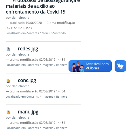
Protocolos de Biossegurança e
materiais de auxilio ao
enfrentamento da Covid-19
por
danielrocha
—
publicado
10/06/2020
—
última modificação
09/11/2022 16h23
Localizado em
Contents
/
Menu
/
Conteúdo
redes.jpg
por
danielrocha
—
última modificação
02/08/2019 14h34
Localizado em
Contents
/
Imagens
/
Banners
conc.jpg
por
danielrocha
—
última modificação
02/08/2019 14h34
Localizado em
Contents
/
Imagens
/
Banners
manu.jpg
por
danielrocha
—
última modificação
02/08/2019 14h34
Localizado em
Contents
/
Imagens
/
Banners