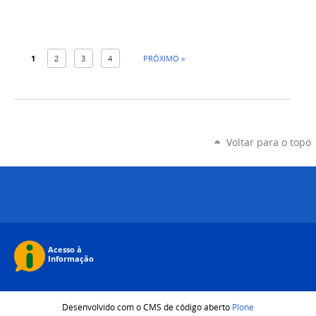
1
2
3
4
PRÓXIMO »
Voltar para o topo
Desenvolvido com o CMS de código aberto
Plone