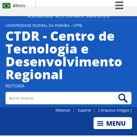
BRASIL
Simplifique!
ACESSIBILIDADE
ALTO CONTRASTE
MAPA DO SITE
Comunica BR
UNIVERSIDADE FEDERAL DA PARAÍBA - UFPB
CTDR - Centro de
Participe
Tecnologia e
Acesso à informação
Desenvolvimento
Legislação
Canais
Regional
REITORIA
Buscar no portal
Bus
Webmail
Suporte
[ Arquivos Antigos ]