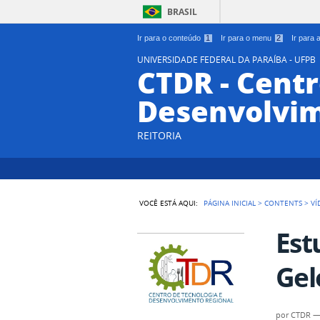
BRASIL
Ir para o conteúdo
1
Ir para o menu
2
Ir para
UNIVERSIDADE FEDERAL DA PARAÍBA - UFPB
CTDR - Centr
Desenvolvim
REITORIA
VOCÊ ESTÁ AQUI:
PÁGINA INICIAL
>
CONTENTS
>
VÍ
Est
Gel
por
CTDR