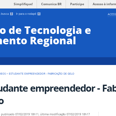
Simplifique!
Comunica BR
Participe
Acesso à infor
 a busca
3
Ir para o rodapé
4
ACESS
o de Tecnologia e
ento Regional
DEOS
>
ESTUDANTE EMPREENDEDOR - FABRICAÇÃO DE GELO
udante empreendedor - Fab
o
—
publicado
07/02/2019 18h11,
última modificação
07/02/2019 18h17