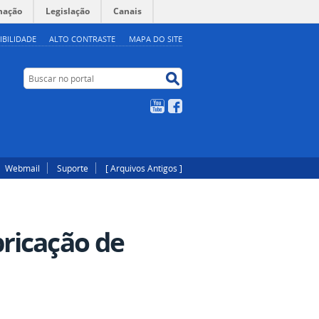
mação
Legislação
Canais
IBILIDADE
ALTO CONTRASTE
MAPA DO SITE
Buscar no portal
Buscar no portal
YouTube
Facebook
Webmail
Suporte
[ Arquivos Antigos ]
ricação de