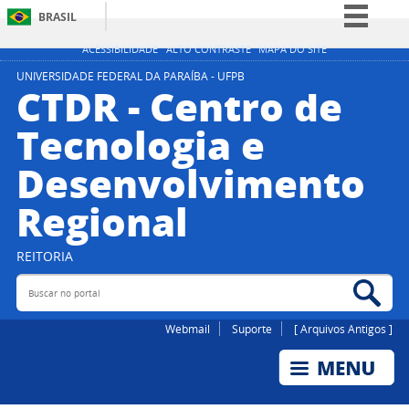
BRASIL
Simplifique!
ACESSIBILIDADE
ALTO CONTRASTE
MAPA DO SITE
Comunica BR
UNIVERSIDADE FEDERAL DA PARAÍBA - UFPB
CTDR - Centro de
Participe
Tecnologia e
Acesso à informação
Desenvolvimento
Legislação
Canais
Regional
REITORIA
Buscar no portal
Bus
Webmail
Suporte
[ Arquivos Antigos ]