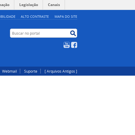
mação
Legislação
Canais
IBILIDADE
ALTO CONTRASTE
MAPA DO SITE
Buscar no portal
Buscar no portal
YouTube
Facebook
Webmail
Suporte
[ Arquivos Antigos ]