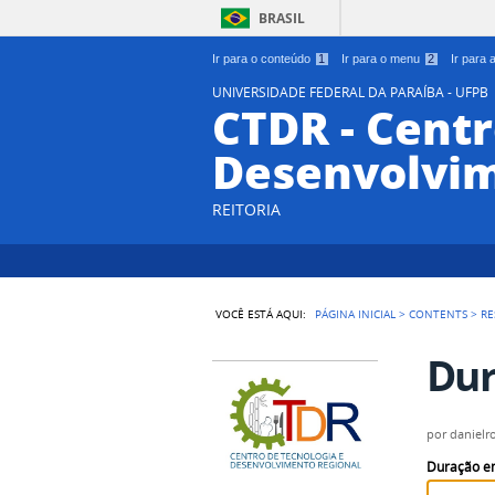
BRASIL
Ir para o conteúdo
1
Ir para o menu
2
Ir para
UNIVERSIDADE FEDERAL DA PARAÍBA - UFPB
CTDR - Centr
Desenvolvim
REITORIA
VOCÊ ESTÁ AQUI:
PÁGINA INICIAL
>
CONTENTS
>
RE
Dur
por
danielr
Duração e