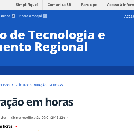
Simplifique!
Comunica BR
Participe
Acesso à infor
 a busca
3
Ir para o rodapé
4
ACESS
o de Tecnologia e
ento Regional
SERVAS DE VEÍCULOS
>
DURAÇÃO EM HORAS
ação em horas
ocha
—
última modificação
09/01/2018 22h14
m horas