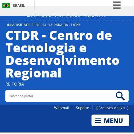
BRASIL
Simplifique!
ACESSIBILIDADE
ALTO CONTRASTE
MAPA DO SITE
Comunica BR
UNIVERSIDADE FEDERAL DA PARAÍBA - UFPB
CTDR - Centro de
Participe
Tecnologia e
Acesso à informação
Desenvolvimento
Legislação
Canais
Regional
REITORIA
Buscar no portal
Bus
Webmail
Suporte
[ Arquivos Antigos ]