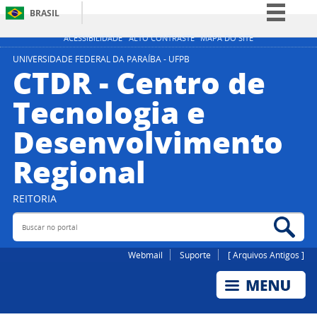
BRASIL
Simplifique!
ACESSIBILIDADE
ALTO CONTRASTE
MAPA DO SITE
Comunica BR
UNIVERSIDADE FEDERAL DA PARAÍBA - UFPB
CTDR - Centro de
Participe
Tecnologia e
Acesso à informação
Desenvolvimento
Legislação
Canais
Regional
REITORIA
Buscar no portal
Bus
Webmail
Suporte
[ Arquivos Antigos ]