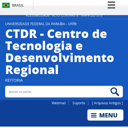
BRASIL
Simplifique!
ACESSIBILIDADE
ALTO CONTRASTE
MAPA DO SITE
Comunica BR
UNIVERSIDADE FEDERAL DA PARAÍBA - UFPB
CTDR - Centro de
Participe
Tecnologia e
Acesso à informação
Desenvolvimento
Legislação
Canais
Regional
REITORIA
Buscar no portal
Bus
Webmail
Suporte
[ Arquivos Antigos ]