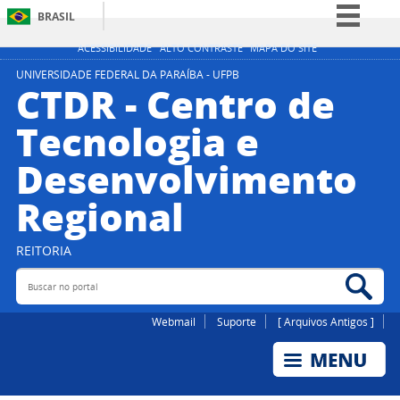
BRASIL
Simplifique!
ACESSIBILIDADE
ALTO CONTRASTE
MAPA DO SITE
Comunica BR
UNIVERSIDADE FEDERAL DA PARAÍBA - UFPB
CTDR - Centro de
Participe
Tecnologia e
Acesso à informação
Desenvolvimento
Legislação
Canais
Regional
REITORIA
Buscar no portal
Bus
Webmail
Suporte
[ Arquivos Antigos ]