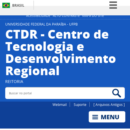
BRASIL
Simplifique!
ACESSIBILIDADE
ALTO CONTRASTE
MAPA DO SITE
Comunica BR
UNIVERSIDADE FEDERAL DA PARAÍBA - UFPB
CTDR - Centro de
Participe
Tecnologia e
Acesso à informação
Desenvolvimento
Legislação
Canais
Regional
REITORIA
Buscar no portal
Bus
Webmail
Suporte
[ Arquivos Antigos ]