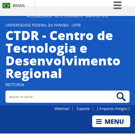
BRASIL
Simplifique!
ACESSIBILIDADE
ALTO CONTRASTE
MAPA DO SITE
Comunica BR
UNIVERSIDADE FEDERAL DA PARAÍBA - UFPB
CTDR - Centro de
Participe
Tecnologia e
Acesso à informação
Desenvolvimento
Legislação
Canais
Regional
REITORIA
Buscar no portal
Bus
Webmail
Suporte
[ Arquivos Antigos ]