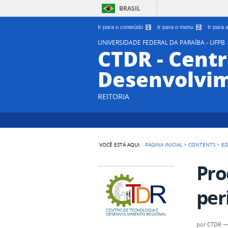
BRASIL
Ir para o conteúdo
1
Ir para o menu
2
Ir para
UNIVERSIDADE FEDERAL DA PARAÍBA - UFPB
CTDR - Centr
Desenvolvim
REITORIA
VOCÊ ESTÁ AQUI:
PÁGINA INICIAL
>
CONTENTS
>
ED
Pro
per
por
CTDR