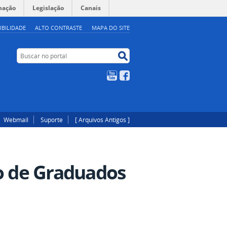
mação
Legislação
Canais
IBILIDADE
ALTO CONTRASTE
MAPA DO SITE
Buscar no portal
Buscar no portal
YouTube
Facebook
Webmail
Suporte
[ Arquivos Antigos ]
so de Graduados