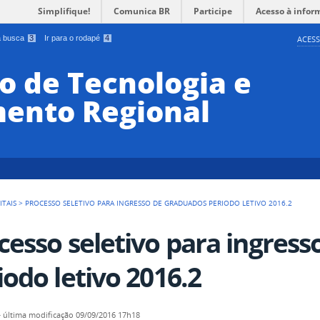
Simplifique!
Comunica BR
Participe
Acesso à infor
 a busca
3
Ir para o rodapé
4
ACESS
o de Tecnologia e
ento Regional
ITAIS
>
PROCESSO SELETIVO PARA INGRESSO DE GRADUADOS PERIODO LETIVO 2016.2
cesso seletivo para ingres
iodo letivo 2016.2
—
última modificação
09/09/2016 17h18