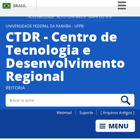
BRASIL
Simplifique!
ACESSIBILIDADE
ALTO CONTRASTE
MAPA DO SITE
Comunica BR
UNIVERSIDADE FEDERAL DA PARAÍBA - UFPB
CTDR - Centro de
Participe
Tecnologia e
Acesso à informação
Desenvolvimento
Legislação
Canais
Regional
REITORIA
Buscar no portal
Bus
Webmail
Suporte
[ Arquivos Antigos ]