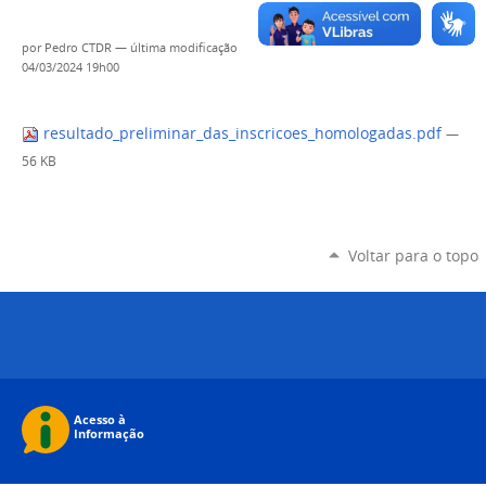
por
Pedro CTDR
—
última modificação
04/03/2024 19h00
resultado_preliminar_das_inscricoes_homologadas.pdf
—
56 KB
Voltar para o topo