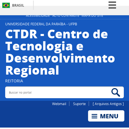
BRASIL
Simplifique!
ACESSIBILIDADE
ALTO CONTRASTE
MAPA DO SITE
Comunica BR
UNIVERSIDADE FEDERAL DA PARAÍBA - UFPB
CTDR - Centro de
Participe
Tecnologia e
Acesso à informação
Desenvolvimento
Legislação
Canais
Regional
REITORIA
Buscar no portal
Bus
Webmail
Suporte
[ Arquivos Antigos ]