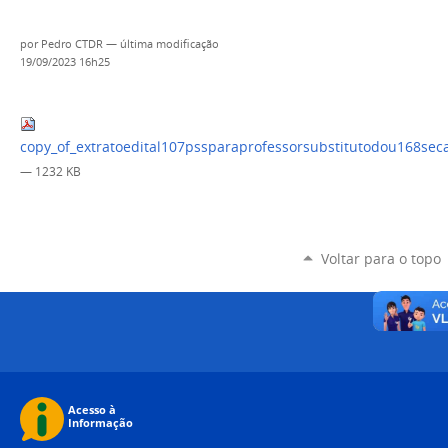
por
Pedro CTDR
—
última modificação
19/09/2023 16h25
copy_of_extratoedital107pssparaprofessorsubstitutodou168se
— 1232 KB
Voltar para o topo