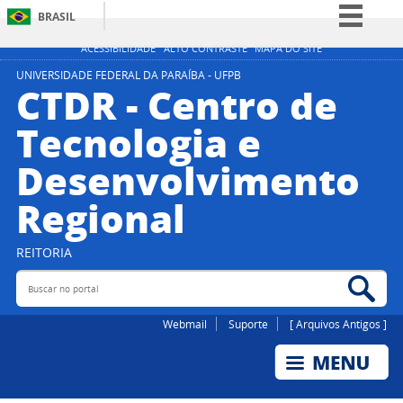
BRASIL
Simplifique!
ACESSIBILIDADE
ALTO CONTRASTE
MAPA DO SITE
Comunica BR
UNIVERSIDADE FEDERAL DA PARAÍBA - UFPB
CTDR - Centro de
Participe
Tecnologia e
Acesso à informação
Desenvolvimento
Legislação
Canais
Regional
REITORIA
Buscar no portal
Bus
Webmail
Suporte
[ Arquivos Antigos ]