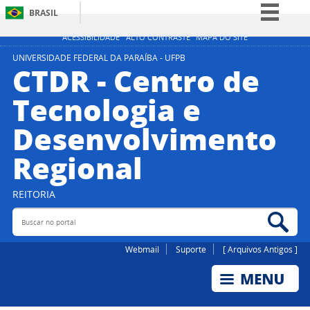
BRASIL
Simplifique!
ACESSIBILIDADE
ALTO CONTRASTE
MAPA DO SITE
Comunica BR
UNIVERSIDADE FEDERAL DA PARAÍBA - UFPB
CTDR - Centro de
Participe
Tecnologia e
Acesso à informação
Desenvolvimento
Legislação
Canais
Regional
REITORIA
Buscar no portal
Bus
Webmail
Suporte
[ Arquivos Antigos ]