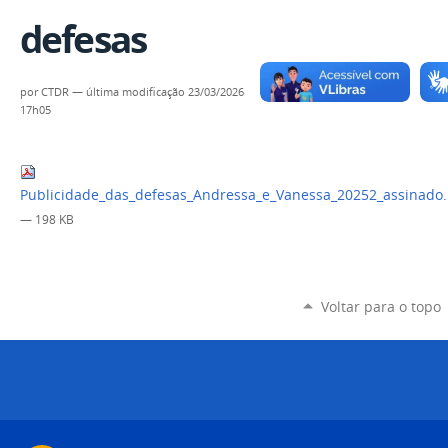
defesas
por
CTDR
—
última modificação
23/03/2026
17h05
Publicidade_das_defesas_Andressa_e_Vanessa_20252_assinado.
— 198 KB
Voltar para o topo