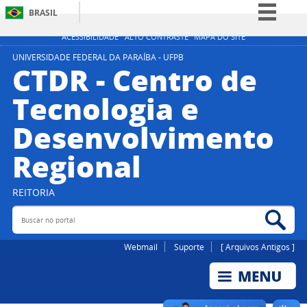
BRASIL
Simplifique!
ACESSIBILIDADE
ALTO CONTRASTE
MAPA DO SITE
Comunica BR
UNIVERSIDADE FEDERAL DA PARAÍBA - UFPB
CTDR - Centro de
Participe
Tecnologia e
Acesso à informação
Desenvolvimento
Legislação
Canais
Regional
REITORIA
Buscar no portal
Bus
Webmail
Suporte
[ Arquivos Antigos ]