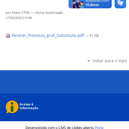
por
Pedro CTDR
—
última modificação
27/09/2023 21h38
Parecer_Processo_prof_Substituto.pdf
— 91 KB
Voltar para o topo
Desenvolvido com o CMS de código aberto
Plone