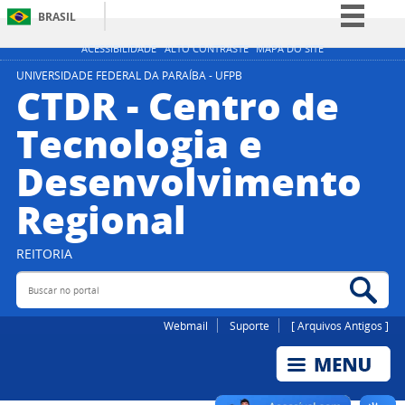
BRASIL
Simplifique!
ACESSIBILIDADE
ALTO CONTRASTE
MAPA DO SITE
Comunica BR
UNIVERSIDADE FEDERAL DA PARAÍBA - UFPB
CTDR - Centro de
Participe
Tecnologia e
Acesso à informação
Desenvolvimento
Legislação
Canais
Regional
REITORIA
Buscar no portal
Bus
Webmail
Suporte
[ Arquivos Antigos ]