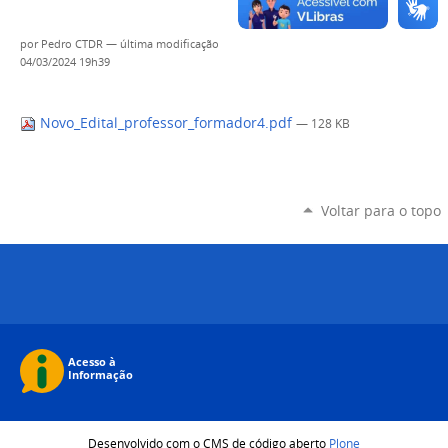
por
Pedro CTDR
—
última modificação
04/03/2024 19h39
Novo_Edital_professor_formador4.pdf
— 128 KB
Voltar para o topo
Desenvolvido com o CMS de código aberto
Plone