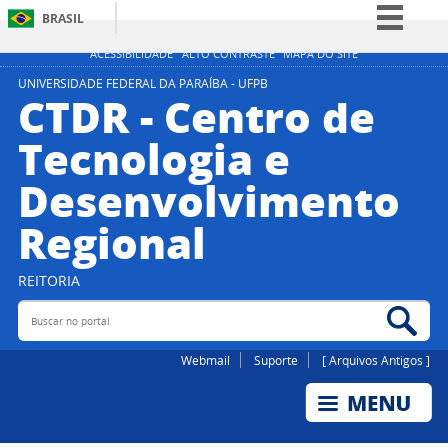
BRASIL
Simplifique!
ACESSIBILIDADE
ALTO CONTRASTE
MAPA DO SITE
Comunica BR
UNIVERSIDADE FEDERAL DA PARAÍBA - UFPB
CTDR - Centro de
Participe
Tecnologia e
Acesso à informação
Desenvolvimento
Legislação
Canais
Regional
REITORIA
Buscar no portal
Bus
Webmail
Suporte
[ Arquivos Antigos ]