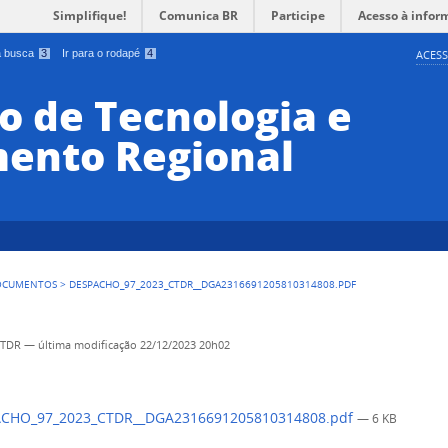
Simplifique!
Comunica BR
Participe
Acesso à infor
 a busca
3
Ir para o rodapé
4
ACESS
o de Tecnologia e
ento Regional
OCUMENTOS
>
DESPACHO_97_2023_CTDR__DGA2316691205810314808.PDF
CTDR
—
última modificação
22/12/2023 20h02
CHO_97_2023_CTDR__DGA2316691205810314808.pdf
— 6 KB