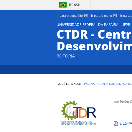
BRASIL
Ir para o conteúdo
1
Ir para o menu
2
Ir para
UNIVERSIDADE FEDERAL DA PARAÍBA - UFPB
CTDR - Centr
Desenvolvim
REITORIA
VOCÊ ESTÁ AQUI:
PÁGINA INICIAL
>
CONTENTS
>
D
por
Pedro 
DESPA