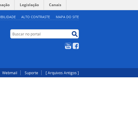
mação
Legislação
Canais
IBILIDADE
ALTO CONTRASTE
MAPA DO SITE
Buscar no portal
Buscar no portal
YouTube
Facebook
Webmail
Suporte
[ Arquivos Antigos ]