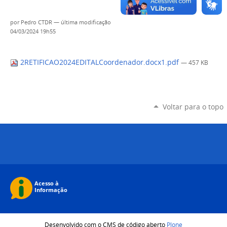
por
Pedro CTDR
—
última modificação
04/03/2024 19h55
2RETIFICAO2024EDITALCoordenador.docx1.pdf
— 457 KB
Voltar para o topo
Desenvolvido com o CMS de código aberto
Plone