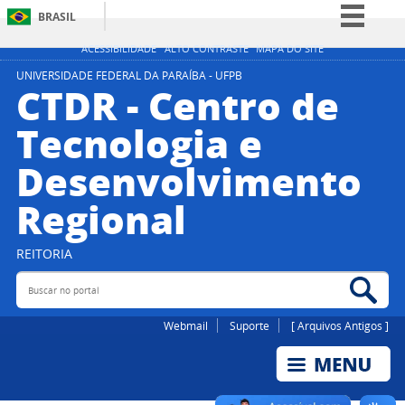
BRASIL
Simplifique!
ACESSIBILIDADE
ALTO CONTRASTE
MAPA DO SITE
Comunica BR
UNIVERSIDADE FEDERAL DA PARAÍBA - UFPB
CTDR - Centro de
Participe
Tecnologia e
Acesso à informação
Desenvolvimento
Legislação
Canais
Regional
REITORIA
Buscar no portal
Bus
Webmail
Suporte
[ Arquivos Antigos ]