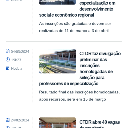
especialização em
desenvolvimento
social e econômico regional
As inscrições são gratuitas e devem ser
realizadas de 11 de março a 3 de abril
por
publicado
04/03/2024
CTDR faz divulgação
Pedro
preliminar das
19h23
CTDR
inscrições
Notícia
homologadas de
seleção para
professores de especialização
Resultado final das inscrições homologadas,
após recursos, será em 15 de março
por
publicado
24/02/2024
CTDR abre 40 vagas
Pedro