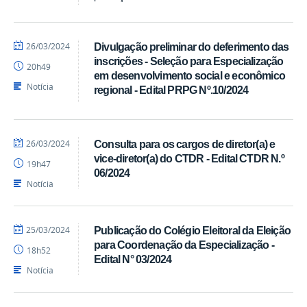
por
publicado
26/03/2024
Divulgação preliminar do deferimento das
Pedro
inscrições - Seleção para Especialização
20h49
CTDR
em desenvolvimento social e econômico
Notícia
regional - Edital PRPG Nº.10/2024
por
publicado
26/03/2024
Consulta para os cargos de diretor(a) e
Pedro
vice-diretor(a) do CTDR - Edital CTDR N.º
19h47
CTDR
06/2024
Notícia
por
publicado
25/03/2024
Publicação do Colégio Eleitoral da Eleição
Pedro
para Coordenação da Especialização -
18h52
CTDR
Edital N° 03/2024
Notícia