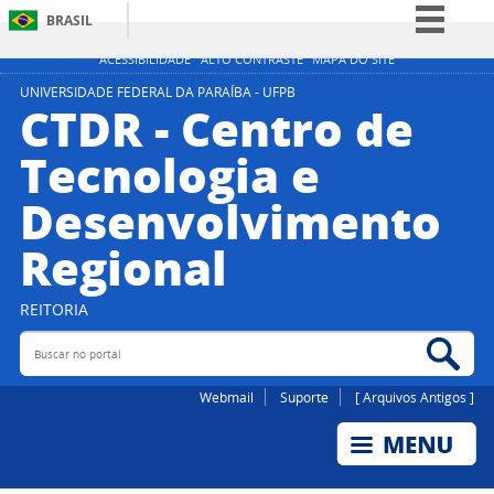
BRASIL
Simplifique!
ACESSIBILIDADE
ALTO CONTRASTE
MAPA DO SITE
Comunica BR
UNIVERSIDADE FEDERAL DA PARAÍBA - UFPB
CTDR - Centro de
Participe
Tecnologia e
Acesso à informação
Desenvolvimento
Legislação
Canais
Regional
REITORIA
Buscar no portal
Bus
Webmail
Suporte
[ Arquivos Antigos ]