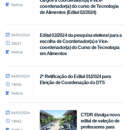
Notícia
coordenador(a) do curso de Tecnologia
de Alimentos (Edital 02/2024)
por
publicado
04/03/2024
Edital 02/2024 da pesquisa eleitoral para a
Pedro
escolha de Coordenador(a) e Vice-
20h21
CTDR
coordenador(a) do Curso de Tecnologia
Notícia
em Alimentos
por
publicado
04/03/2024
2ª Retificação do Edital 01/2024 para
Pedro
Eleição de Coordenação do DTS
19h56
CTDR
Notícia
por
publicado
04/03/2024
CTDR divulga novo
Pedro
edital de seleção de
19h42
CTDR
professores para
Notícia