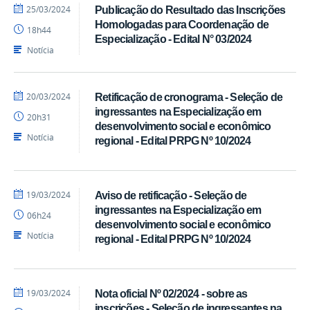
por
publicado
25/03/2024
Publicação do Resultado das Inscrições
Pedro
Homologadas para Coordenação de
18h44
CTDR
Especialização - Edital N° 03/2024
Notícia
por
publicado
20/03/2024
Retificação de cronograma - Seleção de
Pedro
ingressantes na Especialização em
20h31
CTDR
desenvolvimento social e econômico
Notícia
regional - Edital PRPG Nº 10/2024
por
publicado
19/03/2024
Aviso de retificação - Seleção de
Pedro
ingressantes na Especialização em
06h24
CTDR
desenvolvimento social e econômico
Notícia
regional - Edital PRPG Nº 10/2024
por
publicado
19/03/2024
Nota oficial Nº 02/2024 - sobre as
Pedro
inscrições - Seleção de ingressantes na