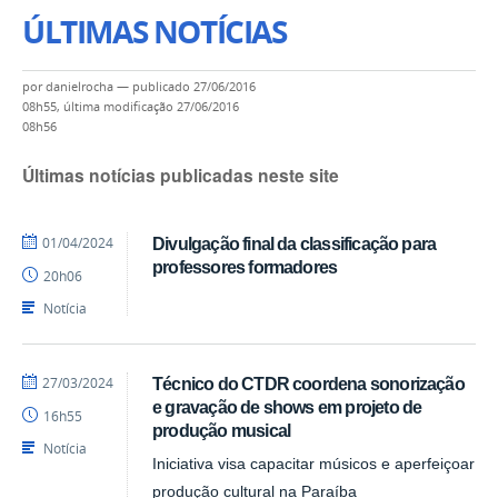
ÚLTIMAS NOTÍCIAS
por
danielrocha
—
publicado
27/06/2016
08h55,
última modificação
27/06/2016
08h56
Últimas notícias publicadas neste site
por
publicado
01/04/2024
Divulgação final da classificação para
CTDR
professores formadores
20h06
Notícia
por
publicado
27/03/2024
Técnico do CTDR coordena sonorização
Pedro
e gravação de shows em projeto de
16h55
CTDR
produção musical
Notícia
Iniciativa visa capacitar músicos e aperfeiçoar
produção cultural na Paraíba