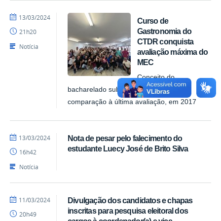
por
publicado
13/03/2024
Curso de
Pedro
Gastronomia do
21h20
CTDR
CTDR conquista
Notícia
avaliação máxima do
MEC
Conceito do
bacharelado subiu de 3 para 5, em
comparação à última avaliação, em 2017
por
publicado
13/03/2024
Nota de pesar pelo falecimento do
Pedro
estudante Luecy José de Brito Silva
16h42
CTDR
Notícia
por
publicado
11/03/2024
Divulgação dos candidatos e chapas
Pedro
inscritas para pesquisa eleitoral dos
20h49
CTDR
cargos à coordenador(a) e vice-