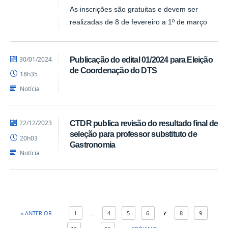
As inscrições são gratuitas e devem ser
realizadas de 8 de fevereiro a 1º de março
por
publicado
30/01/2024
Publicação do edital 01/2024 para Eleição
CTDR
de Coordenação do DTS
18h35
Notícia
por
publicado
22/12/2023
CTDR publica revisão do resultado final de
Pedro
seleção para professor substituto de
20h03
CTDR
Gastronomia
Notícia
« ANTERIOR
1
...
4
5
6
7
8
9