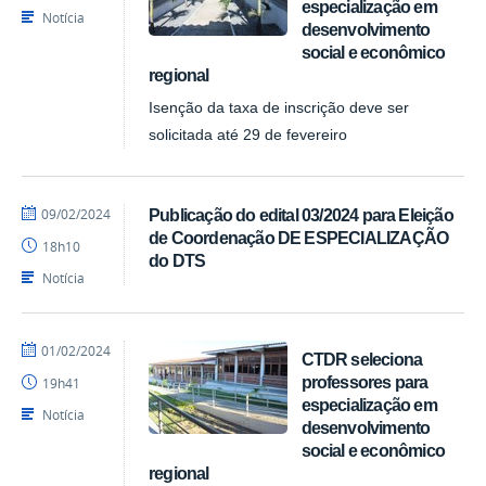
especialização em
Notícia
desenvolvimento
social e econômico
regional
Isenção da taxa de inscrição deve ser
solicitada até 29 de fevereiro
por
publicado
09/02/2024
Publicação do edital 03/2024 para Eleição
Pedro
de Coordenação DE ESPECIALIZAÇÃO
18h10
CTDR
do DTS
Notícia
por
publicado
01/02/2024
CTDR seleciona
Pedro
professores para
19h41
CTDR
especialização em
Notícia
desenvolvimento
social e econômico
regional