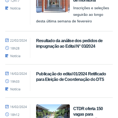
de monitoria
12h17
CTDR
Notícia
Inscrições e seleções
seguirão ao longo
desta última semana de fevereiro
por
publicado
22/02/2024
Resultado da análise dos pedidos de
Pedro
impugnação ao Edital N° 03/2024
18h28
CTDR
Notícia
por
publicado
16/02/2024
Publicação do edital 01/2024 Retificado
Pedro
para Eleição de Coordenação do DTS
19h33
CTDR
Notícia
por
publicado
16/02/2024
CTDR oferta 150
Pedro
vagas para
18h12
CTDR