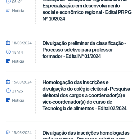
06h21
CTDR
Especialização em desenvolvimento
Notícia
social e econômico regional - Edital PRPG
Nº 10/2024
por
publicado
18/03/2024
Divulgação preliminar da classificação -
Pedro
Processo seletivo para professor
18h14
CTDR
formador - Edital Nº 01/2024
Notícia
por
publicado
15/03/2024
Homologação das inscrições e
Pedro
divulgação do colégio eleitoral - Pesquisa
21h25
CTDR
eleitoral dos cargos a coordenador(a) e
Notícia
vice-coordenador(a) do curso de
Tecnologia de alimentos - Edital 02/2024
por
publicado
15/03/2024
Divulgação das inscrições homologadas
Pedro