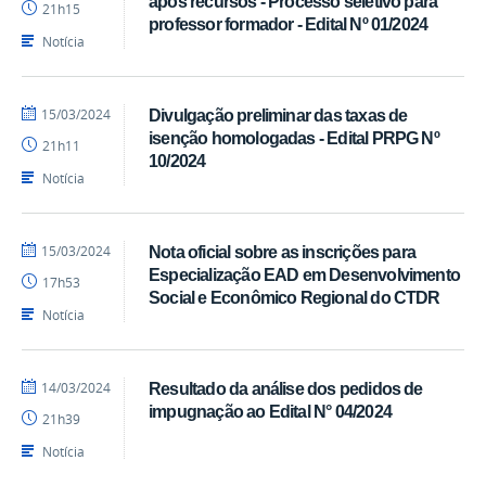
após recursos - Processo seletivo para
21h15
CTDR
professor formador - Edital Nº 01/2024
Notícia
por
publicado
15/03/2024
Divulgação preliminar das taxas de
Pedro
isenção homologadas - Edital PRPG Nº
21h11
CTDR
10/2024
Notícia
por
publicado
15/03/2024
Nota oficial sobre as inscrições para
Pedro
Especialização EAD em Desenvolvimento
17h53
CTDR
Social e Econômico Regional do CTDR
Notícia
por
publicado
14/03/2024
Resultado da análise dos pedidos de
Pedro
impugnação ao Edital N° 04/2024
21h39
CTDR
Notícia