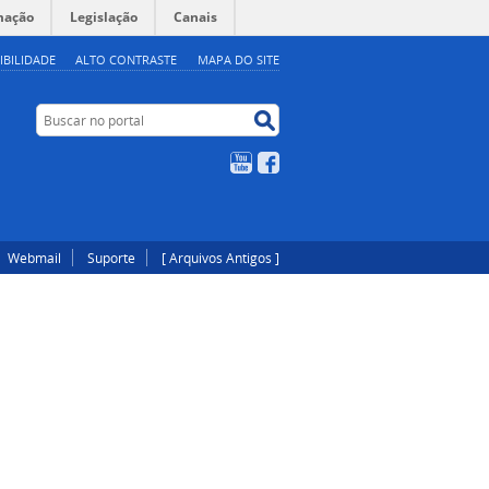
mação
Legislação
Canais
IBILIDADE
ALTO CONTRASTE
MAPA DO SITE
Buscar no portal
Buscar no portal
YouTube
Facebook
Webmail
Suporte
[ Arquivos Antigos ]