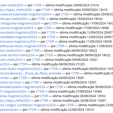
ficado-chefia2024
—
por
CTDR
— última modificação 24/09/2024 21h14
ao_chapas_chefia2024
—
por
CTDR
— última modificação 20/09/2024 13h19
avaliacao-joaonunes-magisterio2024
—
por
CTDR
— última modificação 20/09/2
eleicoes-chefia2024
—
por
CTDR
— última modificação 19/09/2024 16h32
cronograma-magisterio2024
—
por
CTDR
— última modificação 17/09/2024 16h
o-prova-magisterio2024
—
por
CTDR
— última modificação 17/09/2024 14h06
resultado-magisterio2024
—
por
CTDR
— última modificação 12/09/2024 20h07
-candidato-magisterio2024
—
por
CTDR
— última modificação 12/09/2024 20h07
provisorio-magisterio2024
—
por
CTDR
— última modificação 11/09/2024 16h58
etificacao-titulos-magisterio2024
—
por
CTDR
— última modificação 11/09/2024
unos-chefia2024
—
por
CTDR
— última modificação 09/09/2024 18h22
cente-tecnico-chefia2024
—
por
CTDR
— última modificação 09/09/2024 18h22
icado-chefia2024
—
por
CTDR
— última modificação 09/09/2024 13h21
fia2024
—
por
CTDR
— última modificação 06/09/2024 21h25
prova-titulos-magisterio2024
—
por
CTDR
— última modificação 06/09/2024 12h
reconsideracao_-_Prova_de_Plano_assinado
—
por
CTDR
— última modificação 
scentes
—
por
CTDR
— última modificação 04/09/2024 13h01
centes-tecnicos
—
por
CTDR
— última modificação 04/09/2024 13h01
planodetrabalho-magisterio2024
—
por
CTDR
— última modificação 30/08/2024
o01-magisterio2024
—
por
CTDR
— última modificação 27/08/2024 13h09
prova-magisterio2024
—
por
CTDR
— última modificação 26/08/2024 13h52
ao_chapa_chefia2024
—
por
CTDR
— última modificação 26/08/2024 13h07
enca-codigos-candidatos-magisterio2024
—
por
CTDR
— última modificação 22/0
apresentacao
—
por
CTDR
— última modificação 22/08/2024 13h14