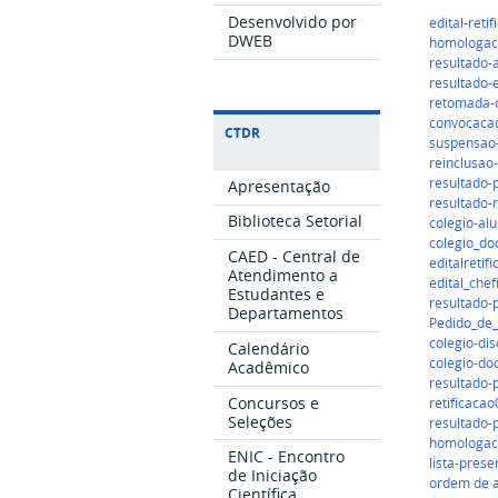
Desenvolvido por
edital-reti
DWEB
homologac
resultado-
resultado-
retomada-
convocaca
CTDR
suspensao-
reinclusao
resultado-
Apresentação
resultado-r
Biblioteca Setorial
colegio-al
colegio_do
CAED - Central de
editalretif
Atendimento a
edital_che
Estudantes e
resultado-
Departamentos
Pedido_de_
colegio-di
Calendário
colegio-do
Acadêmico
resultado-
Concursos e
retificaca
Seleções
resultado-
homologac
ENIC - Encontro
lista-pres
de Iniciação
ordem de 
Científica