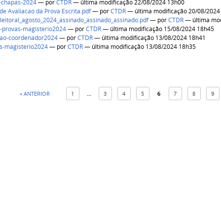
o-chapas-2024
—
por
CTDR
— última modificação 22/08/2024 13h00
 de Avaliacao da Prova Escrita.pdf
—
por
CTDR
— última modificação 20/08/2024
leitoral_agosto_2024_assinado_assinado_assinado.pdf
—
por
CTDR
— última mod
o-provas-magisterio2024
—
por
CTDR
— última modificação 15/08/2024 18h45
icao-coordenador2024
—
por
CTDR
— última modificação 13/08/2024 18h41
as-magisterio2024
—
por
CTDR
— última modificação 13/08/2024 18h35
« ANTERIOR
1
...
3
4
5
6
7
8
9