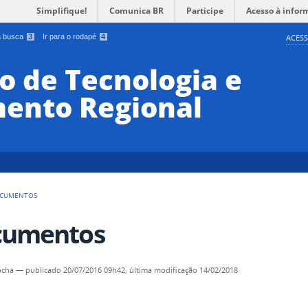
Simplifique!
Comunica BR
Participe
Acesso à infor
 a busca
3
Ir para o rodapé
4
ACESS
o de Tecnologia e
ento Regional
CUMENTOS
cumentos
ocha
—
publicado
20/07/2016 09h42,
última modificação
14/02/2018