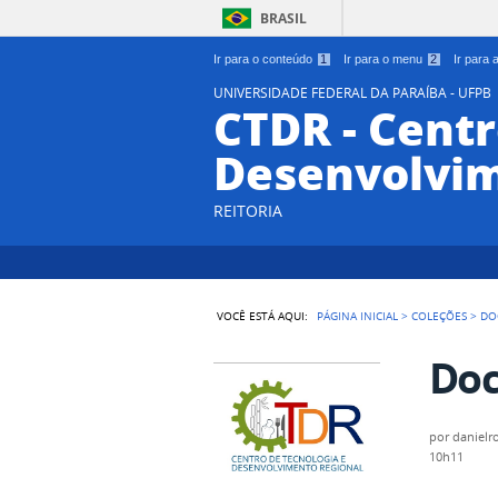
BRASIL
Ir para o conteúdo
1
Ir para o menu
2
Ir para
UNIVERSIDADE FEDERAL DA PARAÍBA - UFPB
CTDR - Centr
Desenvolvim
REITORIA
VOCÊ ESTÁ AQUI:
PÁGINA INICIAL
>
COLEÇÕES
>
DO
Do
por
danielr
10h11