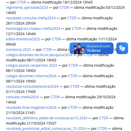
—
por
CTDR
— última modificação 18/12/2024 10h43
regimento_aprovado2024
—
por
CTDR
— última modificação 03/12/2024
14h05
resultado-consulta-chefia2024
—
por
CTDR
— última modificação
26/11/2024 20h54
homologacao-chapas-chefia2024
—
por
CTDR
— última modificação
12/11/2024 14h44
edital-monitoria2025
—
por
CTDR
— última modificação 11/11/2024
09h45
monitoria-2025
—
por
CTDR
— última modificação 08/11/2024 11h33
colegio-docentes-tecnicos-pesquisa2024
—
por
CTDR
— última
modificação 08/11/2024 10h03
colegio-alunos-vespertino 2024
—
por
CTDR
— última modificação
08/11/2024 10h03
colegio-discentes-noturno2024
—
por
CTDR
— última modificação
08/11/2024 10h03
resolucao-consultaeleitoral2024
—
por
CTDR
— última modificação
01/11/2024 17h09
consulta-chefia2024
—
por
CTDR
— última modificação 29/10/2024
14h43
resultado-final-magisterio2024
—
por
CTDR
— última modificação
21/10/2024 21h51
resultado_definitivo_edital-de-convocacao15-2024
—
por
CTDR
— última
modificação 21/10/2024 15h37
resultado_preliminar_edital_convocacao_15-2024
—
por
CTDR
— última