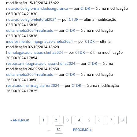
modificação 15/10/2024 16h22
nota-ao-colegio-mandadoseguranca
—
por
CTDR
— última modificação
06/10/2024 21h30
nota-ao-colegio-eleitoral2024
—
por
CTDR
— última modificação
03/10/2024 16h38
edital-chefia2024-retificado
—
por
CTDR
— última modificação
03/10/2024 16h38
indeferimento-impugnacao-chefia2024
—
por
CTDR
— última
modificação 02/10/2024 18h29
homologacao-chapas-chefia2024
—
por
CTDR
— última modificação
30/09/2024 17h54
resposta-impugnacao-chapa-chefia2024
—
por
CTDR
— última
modificação 26/09/2024 19h50
edital-chefia2024-retificado
—
por
CTDR
— última modificação
26/09/2024 19h50
resultadofinal-magisterior2024
—
por
CTDR
— última modificação
26/09/2024 17h25
« ANTERIOR
1
2
3
4
5
6
7
8
...
32
PRÓXIMO »