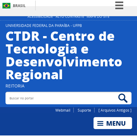
BRASIL
Simplifique!
ACESSIBILIDADE
ALTO CONTRASTE
MAPA DO SITE
Comunica BR
UNIVERSIDADE FEDERAL DA PARAÍBA - UFPB
CTDR - Centro de
Participe
Tecnologia e
Acesso à informação
Desenvolvimento
Legislação
Canais
Regional
REITORIA
Buscar no portal
Bus
Webmail
Suporte
[ Arquivos Antigos ]