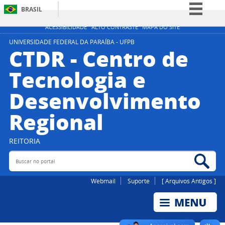
BRASIL
Simplifique!
ACESSIBILIDADE
ALTO CONTRASTE
MAPA DO SITE
Comunica BR
UNIVERSIDADE FEDERAL DA PARAÍBA - UFPB
CTDR - Centro de
Participe
Tecnologia e
Acesso à informação
Desenvolvimento
Legislação
Canais
Regional
REITORIA
Buscar no portal
Bus
Webmail
Suporte
[ Arquivos Antigos ]