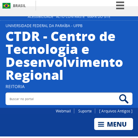
BRASIL
Simplifique!
ACESSIBILIDADE
ALTO CONTRASTE
MAPA DO SITE
Comunica BR
UNIVERSIDADE FEDERAL DA PARAÍBA - UFPB
CTDR - Centro de
Participe
Tecnologia e
Acesso à informação
Desenvolvimento
Legislação
Canais
Regional
REITORIA
Buscar no portal
Bus
Webmail
Suporte
[ Arquivos Antigos ]