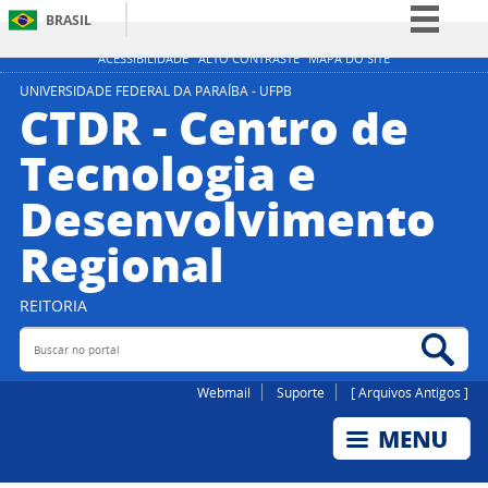
BRASIL
Simplifique!
ACESSIBILIDADE
ALTO CONTRASTE
MAPA DO SITE
Comunica BR
UNIVERSIDADE FEDERAL DA PARAÍBA - UFPB
CTDR - Centro de
Participe
Tecnologia e
Acesso à informação
Desenvolvimento
Legislação
Canais
Regional
REITORIA
Buscar no portal
Bus
Webmail
Suporte
[ Arquivos Antigos ]