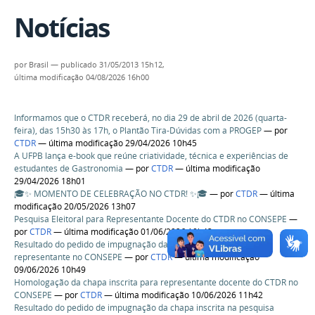
Notícias
por
Brasil
—
publicado
31/05/2013 15h12,
última modificação
04/08/2026 16h00
Informamos que o CTDR receberá, no dia 29 de abril de 2026 (quarta-
feira), das 15h30 às 17h, o Plantão Tira-Dúvidas com a PROGEP
—
por
CTDR
— última modificação 29/04/2026 10h45
A UFPB lança e-book que reúne criatividade, técnica e experiências de
estudantes de Gastronomia
—
por
CTDR
— última modificação
29/04/2026 18h01
🎓✨ MOMENTO DE CELEBRAÇÃO NO CTDR! ✨🎓
—
por
CTDR
— última
modificação 20/05/2026 13h07
Pesquisa Eleitoral para Representante Docente do CTDR no CONSEPE
—
por
CTDR
— última modificação 01/06/2026 10h43
Resultado do pedido de impugnação da pesquisa eleitoral para
representante no CONSEPE
—
por
CTDR
— última modificação
09/06/2026 10h49
Homologação da chapa inscrita para representante docente do CTDR no
CONSEPE
—
por
CTDR
— última modificação 10/06/2026 11h42
Resultado do pedido de impugnação da chapa inscrita na pesquisa