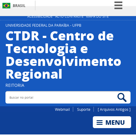
BRASIL
Simplifique!
ACESSIBILIDADE
ALTO CONTRASTE
MAPA DO SITE
Comunica BR
UNIVERSIDADE FEDERAL DA PARAÍBA - UFPB
CTDR - Centro de
Participe
Tecnologia e
Acesso à informação
Desenvolvimento
Legislação
Canais
Regional
REITORIA
Buscar no portal
Bus
Webmail
Suporte
[ Arquivos Antigos ]