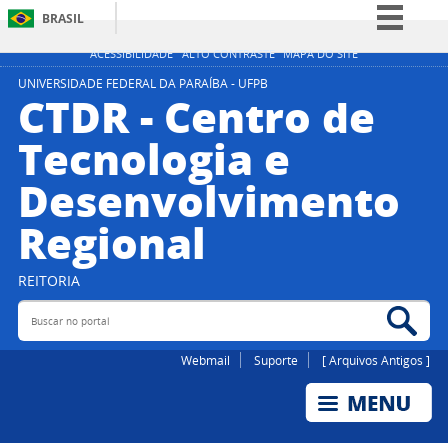
BRASIL
Simplifique!
ACESSIBILIDADE
ALTO CONTRASTE
MAPA DO SITE
Comunica BR
UNIVERSIDADE FEDERAL DA PARAÍBA - UFPB
CTDR - Centro de
Participe
Tecnologia e
Acesso à informação
Desenvolvimento
Legislação
Canais
Regional
REITORIA
Buscar no portal
Bus
Webmail
Suporte
[ Arquivos Antigos ]