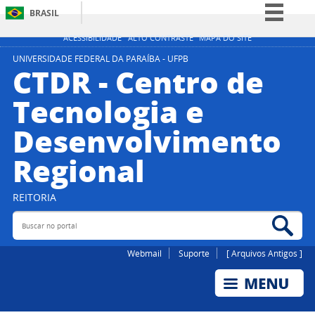
BRASIL
Simplifique!
ACESSIBILIDADE
ALTO CONTRASTE
MAPA DO SITE
Comunica BR
UNIVERSIDADE FEDERAL DA PARAÍBA - UFPB
CTDR - Centro de
Participe
Tecnologia e
Acesso à informação
Desenvolvimento
Legislação
Canais
Regional
REITORIA
Buscar no portal
Bus
Webmail
Suporte
[ Arquivos Antigos ]