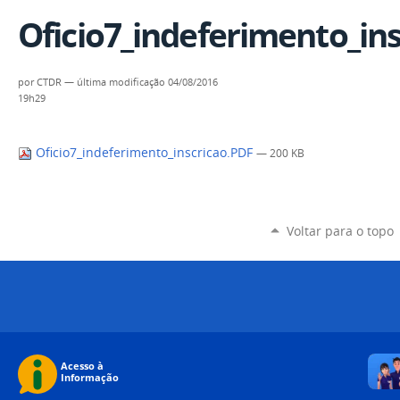
Oficio7_indeferimento_in
por
CTDR
—
última modificação
04/08/2016
19h29
Oficio7_indeferimento_inscricao.PDF
— 200 KB
Voltar para o topo