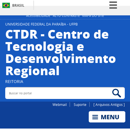
BRASIL
Simplifique!
ACESSIBILIDADE
ALTO CONTRASTE
MAPA DO SITE
Comunica BR
UNIVERSIDADE FEDERAL DA PARAÍBA - UFPB
CTDR - Centro de
Participe
Tecnologia e
Acesso à informação
Desenvolvimento
Legislação
Canais
Regional
REITORIA
Buscar no portal
Bus
Webmail
Suporte
[ Arquivos Antigos ]