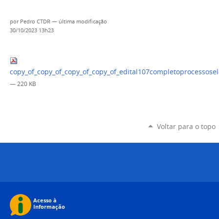
por
Pedro CTDR
—
última modificação
30/10/2023 13h23
copy_of_copy_of_copy_of_copy_of_edital107completoprocessosel
— 220 KB
Voltar para o topo