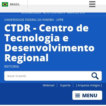
BRASIL
Simplifique!
ACESSIBILIDADE
ALTO CONTRASTE
MAPA DO SITE
Comunica BR
UNIVERSIDADE FEDERAL DA PARAÍBA - UFPB
CTDR - Centro de
Participe
Tecnologia e
Acesso à informação
Desenvolvimento
Legislação
Canais
Regional
REITORIA
Buscar no portal
Bus
Webmail
Suporte
[ Arquivos Antigos ]