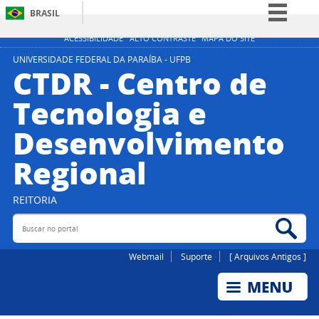
BRASIL
Simplifique!
ACESSIBILIDADE
ALTO CONTRASTE
MAPA DO SITE
Comunica BR
UNIVERSIDADE FEDERAL DA PARAÍBA - UFPB
CTDR - Centro de
Participe
Tecnologia e
Acesso à informação
Desenvolvimento
Legislação
Canais
Regional
REITORIA
Buscar no portal
Bus
Webmail
Suporte
[ Arquivos Antigos ]