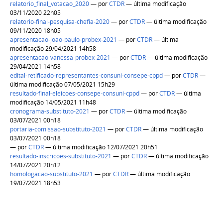
relatorio_final_votacao_2020
—
por
CTDR
— última modificação
03/11/2020 22h05
relatorio-final-pesquisa-chefia-2020
—
por
CTDR
— última modificação
09/11/2020 18h05
apresentacao-joao-paulo-probex-2021
—
por
CTDR
— última
modificação 29/04/2021 14h58
apresentacao-vanessa-probex-2021
—
por
CTDR
— última modificação
29/04/2021 14h58
edital-retificado-representantes-consuni-consepe-cppd
—
por
CTDR
—
última modificação 07/05/2021 15h29
resultado-final-eleicoes-consepe-consuni-cppd
—
por
CTDR
— última
modificação 14/05/2021 11h48
cronograma-substituto-2021
—
por
CTDR
— última modificação
03/07/2021 00h18
portaria-comissao-substituto-2021
—
por
CTDR
— última modificação
03/07/2021 00h18
—
por
CTDR
— última modificação 12/07/2021 20h51
resultado-inscricoes-substituto-2021
—
por
CTDR
— última modificação
14/07/2021 20h12
homologacao-substituto-2021
—
por
CTDR
— última modificação
19/07/2021 18h53