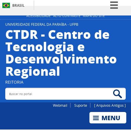
BRASIL
Simplifique!
ACESSIBILIDADE
ALTO CONTRASTE
MAPA DO SITE
Comunica BR
UNIVERSIDADE FEDERAL DA PARAÍBA - UFPB
CTDR - Centro de
Participe
Tecnologia e
Acesso à informação
Desenvolvimento
Legislação
Canais
Regional
REITORIA
Buscar no portal
Bus
Webmail
Suporte
[ Arquivos Antigos ]