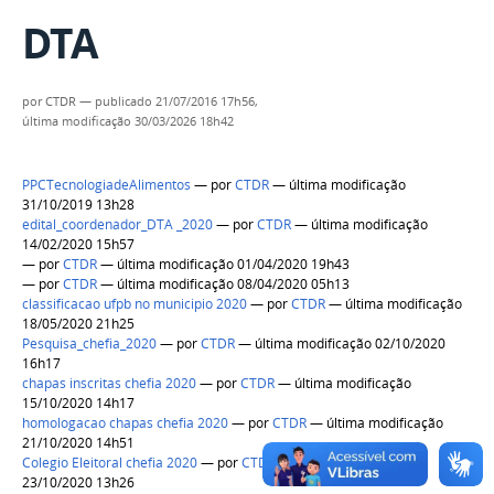
DTA
por
CTDR
—
publicado
21/07/2016 17h56,
última modificação
30/03/2026 18h42
PPCTecnologiadeAlimentos
—
por
CTDR
— última modificação
31/10/2019 13h28
edital_coordenador_DTA _2020
—
por
CTDR
— última modificação
14/02/2020 15h57
—
por
CTDR
— última modificação 01/04/2020 19h43
—
por
CTDR
— última modificação 08/04/2020 05h13
classificacao ufpb no municipio 2020
—
por
CTDR
— última modificação
18/05/2020 21h25
Pesquisa_chefia_2020
—
por
CTDR
— última modificação 02/10/2020
16h17
chapas inscritas chefia 2020
—
por
CTDR
— última modificação
15/10/2020 14h17
homologacao chapas chefia 2020
—
por
CTDR
— última modificação
21/10/2020 14h51
Colegio Eleitoral chefia 2020
—
por
CTDR
— última modificação
23/10/2020 13h26