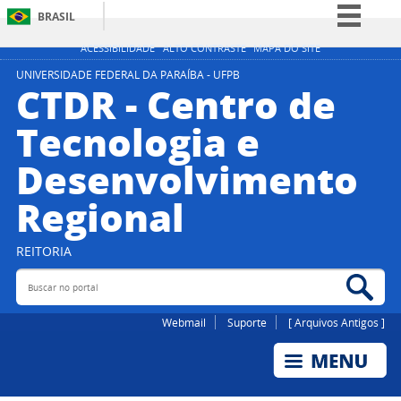
BRASIL
Simplifique!
ACESSIBILIDADE
ALTO CONTRASTE
MAPA DO SITE
Comunica BR
UNIVERSIDADE FEDERAL DA PARAÍBA - UFPB
CTDR - Centro de
Participe
Tecnologia e
Acesso à informação
Desenvolvimento
Legislação
Canais
Regional
REITORIA
Buscar no portal
Bus
Webmail
Suporte
[ Arquivos Antigos ]